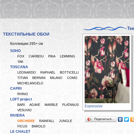
Те
ТЕКСТИЛЬНЫЕ ОБОИ
Коллекции 295+ см
SOHO
FOX
CARIBOU
PIKA
LEMMING
YAK
TOSCANA
LEONARDO
RAPHAEL
BOTTICELLI
TITIAN
BERNINI
MILANO
COMO
MICHELANGELO
CAPRI
RHINO
LOFT project
BARI
AGAVE
MARBLE
PLATANUS
Expressive
VESUVIO
RIVIERA
Поделиться…
ORCHIDEE
RAINFALL
JUNGLE
FICUS
BAROLO
LE CHALET