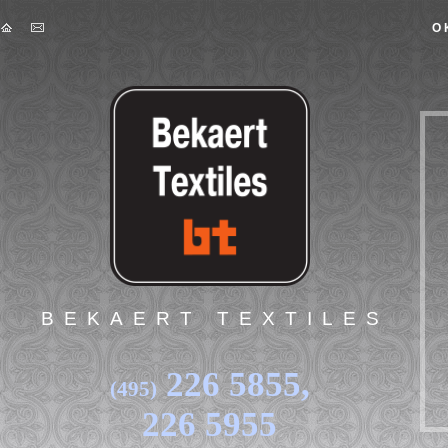
Skip to main content
О
BEKAERT TEXTILES
226 5855,
(495)
226 5955