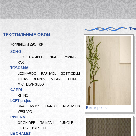
Те
ТЕКСТИЛЬНЫЕ ОБОИ
Коллекции 295+ см
SOHO
FOX
CARIBOU
PIKA
LEMMING
YAK
TOSCANA
LEONARDO
RAPHAEL
BOTTICELLI
TITIAN
BERNINI
MILANO
COMO
MICHELANGELO
CAPRI
RHINO
LOFT project
BARI
AGAVE
MARBLE
PLATANUS
В интерьере
VESUVIO
RIVIERA
ORCHIDEE
RAINFALL
JUNGLE
FICUS
BAROLO
LE CHALET