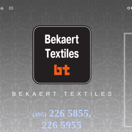
Skip to main content
О
BEKAERT TEXTILES
226 5855,
(495)
226 5955