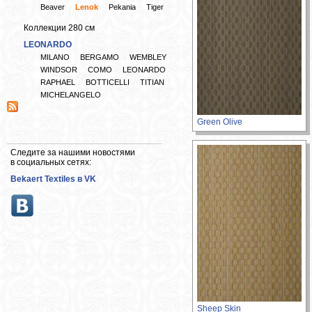
Beaver
Lenok
Pekania
Tiger
Коллекции 280 см
LEONARDO
MILANO
BERGAMO
WEMBLEY
WINDSOR
COMO
LEONARDO
RAPHAEL
BOTTICELLI
TITIAN
MICHELANGELO
Green Olive
Следите за нашими новостями
в социальных сетях:
Bekaert Textiles в VK
Sheep Skin