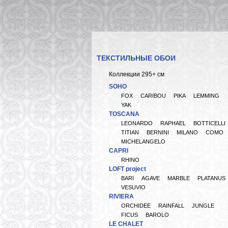
ТЕКСТИЛЬНЫЕ ОБОИ
Коллекции 295+ см
SOHO
FOX
CARIBOU
PIKA
LEMMING
YAK
TOSCANA
LEONARDO
RAPHAEL
BOTTICELLI
TITIAN
BERNINI
MILANO
COMO
MICHELANGELO
CAPRI
RHINO
LOFT project
BARI
AGAVE
MARBLE
PLATANUS
VESUVIO
RIVIERA
ORCHIDEE
RAINFALL
JUNGLE
FICUS
BAROLO
LE CHALET