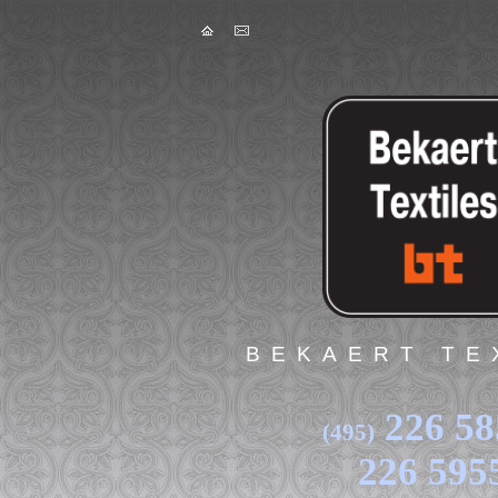
Skip to main content
BEKAERT TE
226 58
(495)
226 595